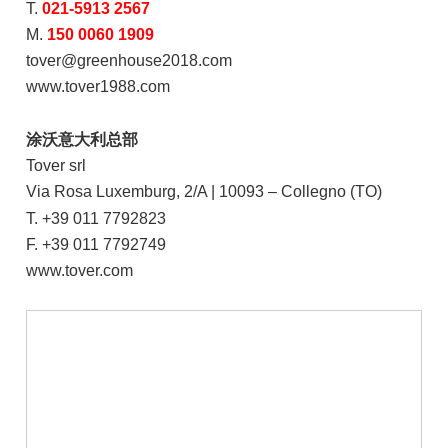
T.
021-5913 2567
M.
150 0060 1909
tover@greenhouse2018.com
www.tover1988.com
涂
沃意大利总部
Tover srl
Via Rosa Luxe
mburg, 2/A | 10093 – Collegno (TO)
T. +39 011
7792823
F. +39 011 779
2749
www.tover.com